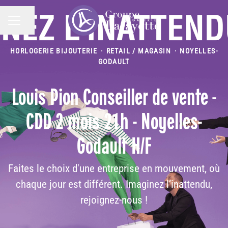
Partager la page
MENU CARRIÈRE
HORLOGERIE BIJOUTERIE
·
RETAIL / MAGASIN
·
NOYELLES-
GODAULT
Louis Pion Conseiller de vente -
CDD 2 mois 21h - Noyelles-
Godault H/F
Faites le choix d'une entreprise en mouvement, où
chaque jour est différent. Imaginez l’inattendu,
rejoignez-nous !