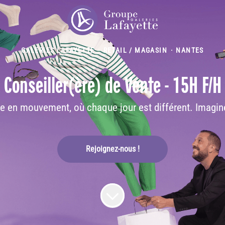
GALERIES LAFAYETTE
·
RETAIL / MAGASIN
·
NANTES
Conseiller(ère) de Vente - 15H F/H
se en mouvement, où chaque jour est différent. Imagine
Rejoignez-nous !