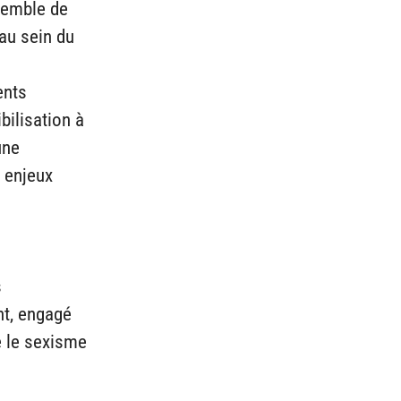
semble de
au sein du
ents
bilisation à
une
 enjeux
s
nt, engagé
e le sexisme