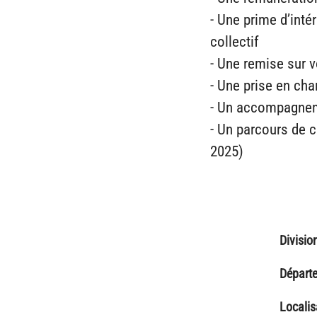
- Une prime d’inté
collectif
- Une remise sur 
- Une prise en ch
- Un accompagneme
- Un parcours de c
2025)
Divisio
Départ
Localis