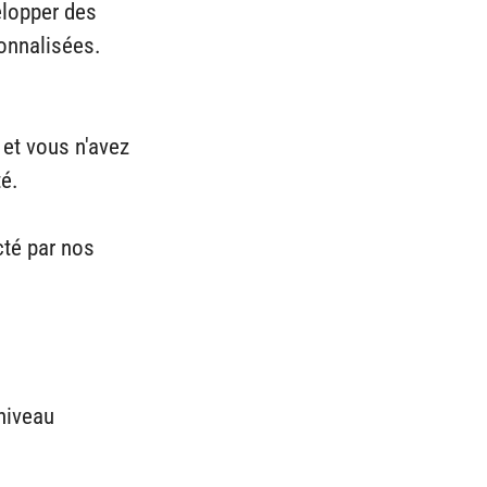
elopper des
sonnalisées.
et vous n'avez
té.
cté par nos
 niveau