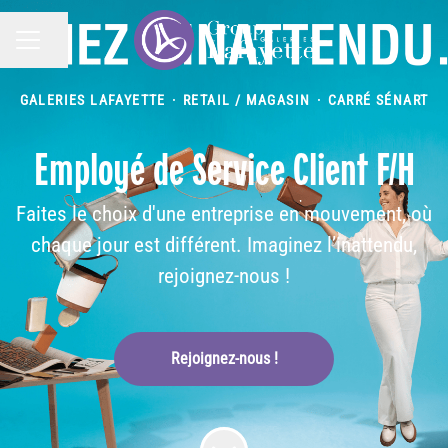
Partager la page
MENU CARRIÈRE
GALERIES LAFAYETTE
·
RETAIL / MAGASIN
·
CARRÉ SÉNART
Employé de Service Client F/H
Faites le choix d'une entreprise en mouvement, où
chaque jour est différent. Imaginez l’inattendu,
rejoignez-nous !
Rejoignez-nous !