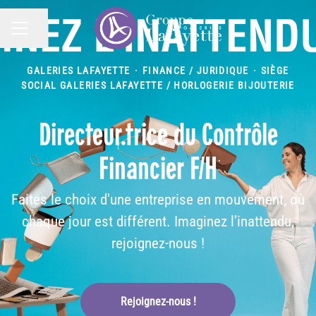
Partager la page
MENU CARRIÈRE
GALERIES LAFAYETTE
·
FINANCE / JURIDIQUE
·
SIÈGE
SOCIAL GALERIES LAFAYETTE / HORLOGERIE BIJOUTERIE
Directeur.trice du Contrôle
Financier F/H
Faites le choix d'une entreprise en mouvement, où
chaque jour est différent. Imaginez l’inattendu,
rejoignez-nous !
Rejoignez-nous !