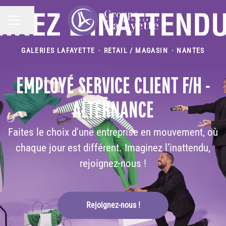
Partager la page
MENU CARRIÈRE
GALERIES LAFAYETTE
·
RETAIL / MAGASIN
·
NANTES
EMPLOYÉ SERVICE CLIENT F/H -
ALTERNANCE
Faites le choix d'une entreprise en mouvement, où
chaque jour est différent. Imaginez l’inattendu,
rejoignez-nous !
Rejoignez-nous !