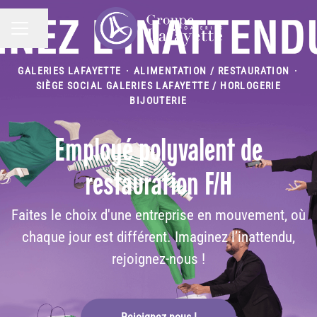
Partager la page
MENU CARRIÈRE
GALERIES LAFAYETTE
·
ALIMENTATION / RESTAURATION
·
SIÈGE SOCIAL GALERIES LAFAYETTE / HORLOGERIE
BIJOUTERIE
Employé polyvalent de
restauration F/H
Faites le choix d'une entreprise en mouvement, où
chaque jour est différent. Imaginez l’inattendu,
rejoignez-nous !